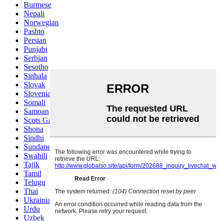
Burmese
Nepali
Norwegian
Pashto
Persian
Punjabi
Serbian
Sesotho
Sinhala
Slovak
Slovenian
Somali
Samoan
Scots Gaelic
Shona
Sindhi
Sundanese
Swahili
Tajik
Tamil
Telugu
Thai
Ukrainian
Urdu
Uzbek