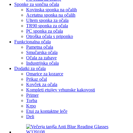
Sponke za sončna očala
Kovinska sponka na očalih
Acetatna sponka na očalih
Ultem sponka za očala
TR90 sponka za očala
PC sponka za očala
Otroška očala s priponko
Funkcionalna očala
Pametna očala
Smučarska očala
Očala za zabave
Industrijska očala
Dodatki za očala
Omarice za kozarce
Prikaz očal
Kovček za očala
Kompleti etuijev vrhunske kakovosti
Primer
Torba
Krpo
Etui za kontaktne leče
Deli