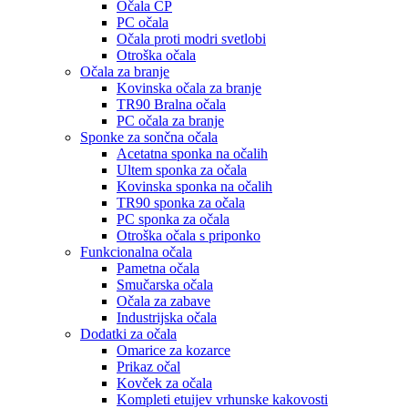
Očala CP
PC očala
Očala proti modri svetlobi
Otroška očala
Očala za branje
Kovinska očala za branje
TR90 Bralna očala
PC očala za branje
Sponke za sončna očala
Acetatna sponka na očalih
Ultem sponka za očala
Kovinska sponka na očalih
TR90 sponka za očala
PC sponka za očala
Otroška očala s priponko
Funkcionalna očala
Pametna očala
Smučarska očala
Očala za zabave
Industrijska očala
Dodatki za očala
Omarice za kozarce
Prikaz očal
Kovček za očala
Kompleti etuijev vrhunske kakovosti