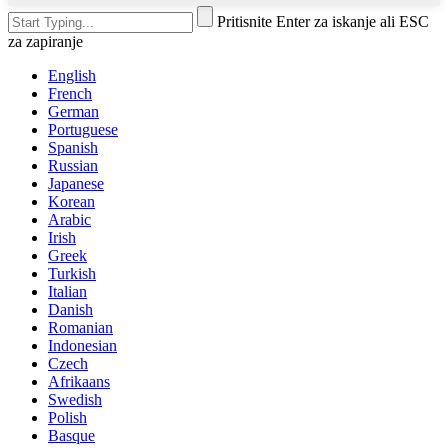
Pritisnite Enter za iskanje ali ESC
za zapiranje
English
French
German
Portuguese
Spanish
Russian
Japanese
Korean
Arabic
Irish
Greek
Turkish
Italian
Danish
Romanian
Indonesian
Czech
Afrikaans
Swedish
Polish
Basque