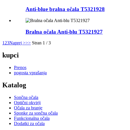
Anti-blue bralna očala T5321928
Bralna očala Anti-blu T5321927
1
2
3
Naprej >
>>
Stran 1 / 3
kupci
Prenos
pogosta vprašanja
Katalog
Sončna očala
Optični okvirji
Očala za branje
Sponke za sončna očala
Funkcionalna očala
Dodatki za očala