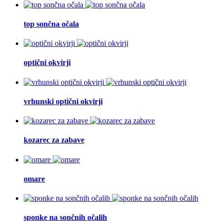
top sončna očala
optični okvirji
vrhunski optični okvirji
kozarec za zabave
omare
sponke na sončnih očalih