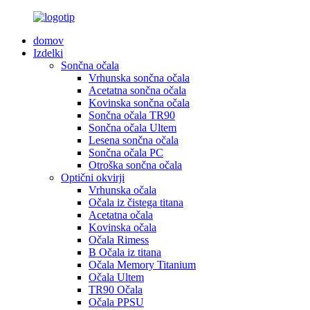
domov
Izdelki
Sončna očala
Vrhunska sončna očala
Acetatna sončna očala
Kovinska sončna očala
Sončna očala TR90
Sončna očala Ultem
Lesena sončna očala
Sončna očala PC
Otroška sončna očala
Optični okvirji
Vrhunska očala
Očala iz čistega titana
Acetatna očala
Kovinska očala
Očala Rimess
B Očala iz titana
Očala Memory Titanium
Očala Ultem
TR90 Očala
Očala PPSU