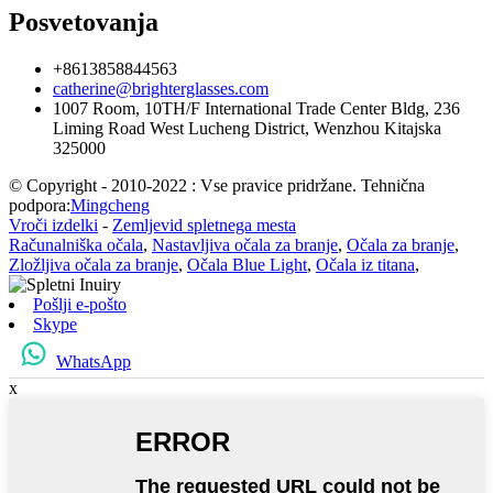
Posvetovanja
+8613858844563
catherine@brighterglasses.com
1007 Room, 10TH/F International Trade Center Bldg, 236
Liming Road West Lucheng District, Wenzhou Kitajska
325000
© Copyright - 2010-2022 : Vse pravice pridržane. Tehnična
podpora:
Mingcheng
Vroči izdelki
-
Zemljevid spletnega mesta
Računalniška očala
,
Nastavljiva očala za branje
,
Očala za branje
,
Zložljiva očala za branje
,
Očala Blue Light
,
Očala iz titana
,
Pošlji e-pošto
Skype
WhatsApp
x