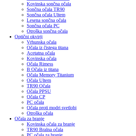
Kovinska sončna očala
Sončna očala TR90
Sončna očala Ultem
Lesena sončna očala
Sončna očala PC
Otroška sončna očala
Optični okvirji
Vrhunska očala
Očala iz čistega titana
Acetatna očala
Kovinska očala
Očala Rimess
B Očala iz titana
Očala Memory Titanium
Očala Ultem
TR90 Očala
Očala PPSU
Očala CP
PC očala
Očala proti modri svetlobi
Otroška očala
Očala za branje
Kovinska očala za branje
TR90 Bralna očala
PC očala za branje