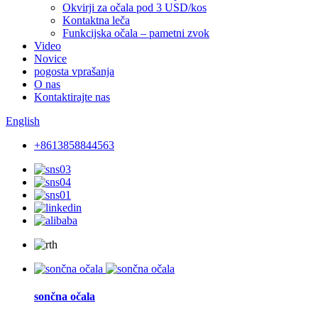
Okvirji za očala pod 3 USD/kos
Kontaktna leča
Funkcijska očala – pametni zvok
Video
Novice
pogosta vprašanja
O nas
Kontaktirajte nas
English
+8613858844563
sončna očala