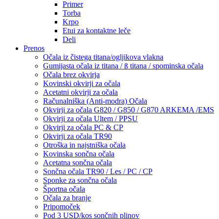
Primer
Torba
Krpo
Etui za kontaktne leče
Deli
Prenos
Očala iz čistega titana/ogljikova vlakna
Gumijasta očala iz titana / ß titana / spominska očala
Očala brez okvirja
Kovinski okvirji za očala
Acetatni okvirji za očala
Računalniška (Anti-modra) Očala
Okvirji za očala G820 / G850 / G870 ARKEMA /EMS
Okvirji za očala Ultem / PPSU
Okvirji za očala PC & CP
Okvirji za očala TR90
Otroška in najstniška očala
Kovinska sončna očala
Acetatna sončna očala
Sončna očala TR90 / Les / PC / CP
Sponke za sončna očala
Športna očala
Očala za branje
Pripomoček
Pod 3 USD/kos sončnih plinov