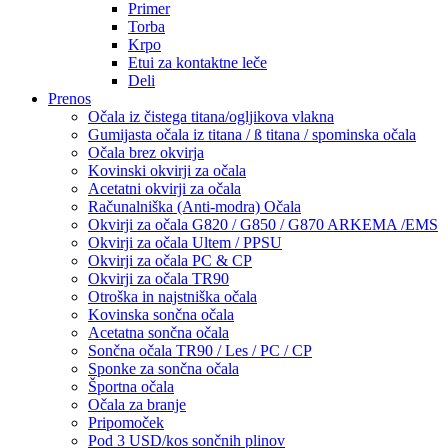
Primer
Torba
Krpo
Etui za kontaktne leče
Deli
Prenos
Očala iz čistega titana/ogljikova vlakna
Gumijasta očala iz titana / ß titana / spominska očala
Očala brez okvirja
Kovinski okvirji za očala
Acetatni okvirji za očala
Računalniška (Anti-modra) Očala
Okvirji za očala G820 / G850 / G870 ARKEMA /EMS
Okvirji za očala Ultem / PPSU
Okvirji za očala PC & CP
Okvirji za očala TR90
Otroška in najstniška očala
Kovinska sončna očala
Acetatna sončna očala
Sončna očala TR90 / Les / PC / CP
Sponke za sončna očala
Športna očala
Očala za branje
Pripomoček
Pod 3 USD/kos sončnih plinov