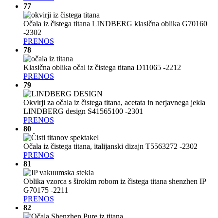
77
Očala iz čistega titana LINDBERG klasična oblika G70160
-2302
PRENOS
78
Klasična oblika očal iz čistega titana D11065 -2212
PRENOS
79
Okvirji za očala iz čistega titana, acetata in nerjavnega jekla
LINDBERG design S41565100 -2301
PRENOS
80
Očala iz čistega titana, italijanski dizajn T5563272 -2302
PRENOS
81
Oblika vzorca s širokim robom iz čistega titana shenzhen IP
G70175 -2211
PRENOS
82