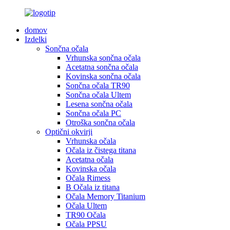
domov
Izdelki
Sončna očala
Vrhunska sončna očala
Acetatna sončna očala
Kovinska sončna očala
Sončna očala TR90
Sončna očala Ultem
Lesena sončna očala
Sončna očala PC
Otroška sončna očala
Optični okvirji
Vrhunska očala
Očala iz čistega titana
Acetatna očala
Kovinska očala
Očala Rimess
B Očala iz titana
Očala Memory Titanium
Očala Ultem
TR90 Očala
Očala PPSU