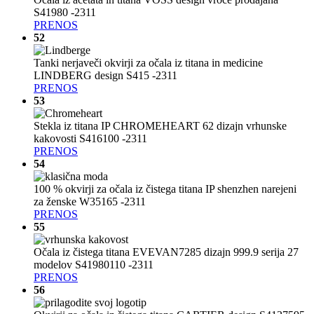
S41980 -2311
PRENOS
52
Tanki nerjaveči okvirji za očala iz titana in medicine
LINDBERG design S415 -2311
PRENOS
53
Stekla iz titana IP CHROMEHEART 62 dizajn vrhunske
kakovosti S416100 -2311
PRENOS
54
100 % okvirji za očala iz čistega titana IP shenzhen narejeni
za ženske W35165 -2311
PRENOS
55
Očala iz čistega titana EVEVAN7285 dizajn 999.9 serija 27
modelov S41980110 -2311
PRENOS
56