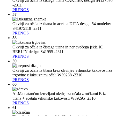
Okvirji za očala iz čistega titana CARTIER design S4127595
-2311
PRENOS
57
Okvirji za očala iz titana in acetata DITA design 54 modelov
S41975118 -2311
PRENOS
58
Okvirji za očala iz čistega titana in nerjavečega jekla IC
BERLIN design S41955 -2311
PRENOS
59
Okvirji za očala iz titana brez okvirjev vrhunske kakovosti za
trgovine z luksuznimi očali W39238 -2310
PRENOS
60
Al-Ma natančno izrezljani okvirji za očala z ročkami B iz
titana + acetata vrhunske kakovosti W39295 -2310
PRENOS
61