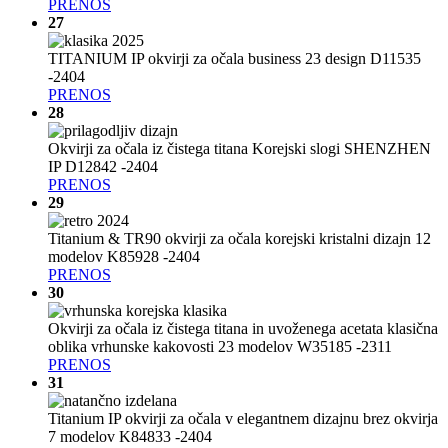
PRENOS
27
TITANIUM IP okvirji za očala business 23 design D11535
-2404
PRENOS
28
Okvirji za očala iz čistega titana Korejski slogi SHENZHEN
IP D12842 -2404
PRENOS
29
Titanium & TR90 okvirji za očala korejski kristalni dizajn 12
modelov K85928 -2404
PRENOS
30
Okvirji za očala iz čistega titana in uvoženega acetata klasična
oblika vrhunske kakovosti 23 modelov W35185 -2311
PRENOS
31
Titanium IP okvirji za očala v elegantnem dizajnu brez okvirja
7 modelov K84833 -2404