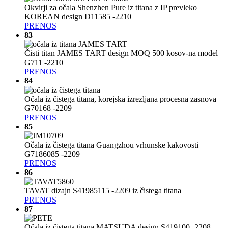
Okvirji za očala Shenzhen Pure iz titana z IP prevleko
KOREAN design D11585 -2210
PRENOS
83
Čisti titan JAMES TART design MOQ 500 kosov-na model
G711 -2210
PRENOS
84
Očala iz čistega titana, korejska izrezljana procesna zasnova
G70168 -2209
PRENOS
85
Očala iz čistega titana Guangzhou vrhunske kakovosti
G7186085 -2209
PRENOS
86
TAVAT dizajn S41985115 -2209 iz čistega titana
PRENOS
87
Očala iz čistega titana MATSUDA design S419100 -2208