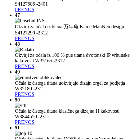
S4127585 -2401
PRENOS
47
Okvirji za očala iz titana 万年龟 Kame ManNen design
S4127290 -2312
PRENOS
48
Okvirji za očala iz 100 % pue titana dvotonski IP vrhunske
kakovosti W35165 -2312
PRENOS
49
Očala iz čistega titana uokvirjajo dizajn orgel za podjetja
W35180 -2312
PRENOS
50
Očala iz čistega titana klasičnega dizajna H kakovosti
W3844550 -2312
PRENOS
51
Očala iz acetata in titana VOSS design vroče prodajana