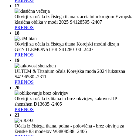
PRENOS
17
Okvirji za očala iz čistega titana z acetatnim krogom Evropska
klasična oblika v modi 2025 S4128595 -2407
PRENOS
18
Okvirji za očala iz čistega titana Korejski modni dizajn
GENTLEMONSTER S41280100 -2407
PRENOS
19
ULTEM & Titanium očala Korejska moda 2024 luksuzna
S4196580 -2311
PRENOS
20
Okvirji za očala iz titana in brez okvirjev, kakovost IP
shenzhen D13635 -2405
PRENOS
21
Očala iz čistega titana, polna - polovična - brez okvirja za
ženske 83 modelov W3808588 -2406