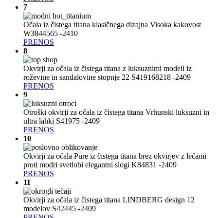
7
Očala iz čistega titana klasičnega dizajna Visoka kakovost
W3844565 -2410
PRENOS
8
Okvirji za očala iz čistega titana z luksuznimi modeli iz
roževine in sandalovine stopnje 22 S419168218 -2409
PRENOS
9
Otroški okvirji za očala iz čistega titana Vrhunski luksuzni in
ultra lahki S41975 -2409
PRENOS
10
Okvirji za očala Pure iz čistega titana brez okvirjev z lečami
proti modri svetlobi elegantni slogi K84831 -2409
PRENOS
11
Okvirji za očala iz čistega titana LINDBERG design 12
modelov S42445 -2409
PRENOS