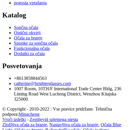
pogosta vprašanja
Katalog
Sončna očala
Optični okvirji
Očala za branje
Sponke za sončna očala
Funkcionalna očala
Dodatki za očala
Posvetovanja
+8613858844563
catherine@brighterglasses.com
1007 Room, 10TH/F International Trade Center Bldg, 236
Liming Road West Lucheng District, Wenzhou Kitajska
325000
© Copyright - 2010-2022 : Vse pravice pridržane. Tehnična
podpora:
Mingcheng
Vroči izdelki
-
Zemljevid spletnega mesta
Zložljiva očala za branje
,
Nastavljiva očala za branje
,
Očala Blue
Light
,
Očala za branje
,
Računalniška očala
,
Očala iz titana
,