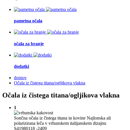
pametna očala
očala za branje
dodatki
domov
Očala iz čistega titana/ogljikova vlakna
Očala iz čistega titana/ogljikova vlakna
1
Sončna očala iz čistega titana in kovine Najlonska ali
polarizirana leča v vrhunskem italijanskem dizajnu
S41980118 -2409