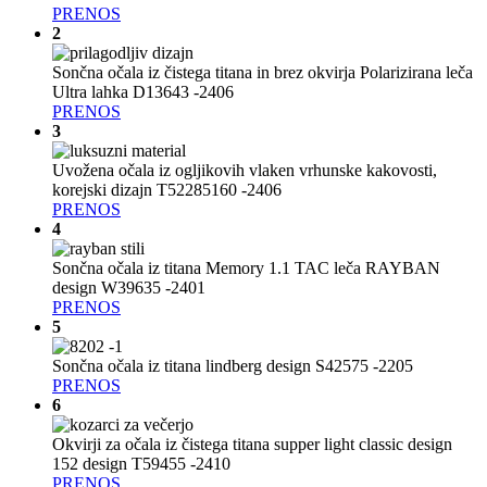
PRENOS
2
Sončna očala iz čistega titana in brez okvirja Polarizirana leča
Ultra lahka D13643 -2406
PRENOS
3
Uvožena očala iz ogljikovih vlaken vrhunske kakovosti,
korejski dizajn T52285160 -2406
PRENOS
4
Sončna očala iz titana Memory 1.1 TAC leča RAYBAN
design W39635 -2401
PRENOS
5
Sončna očala iz titana lindberg design S42575 -2205
PRENOS
6
Okvirji za očala iz čistega titana supper light classic design
152 design T59455 -2410
PRENOS