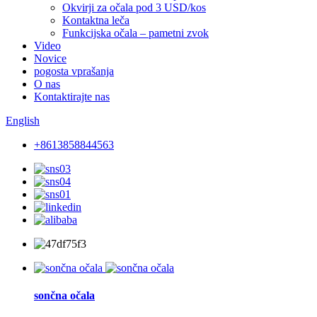
Okvirji za očala pod 3 USD/kos
Kontaktna leča
Funkcijska očala – pametni zvok
Video
Novice
pogosta vprašanja
O nas
Kontaktirajte nas
English
+8613858844563
sončna očala