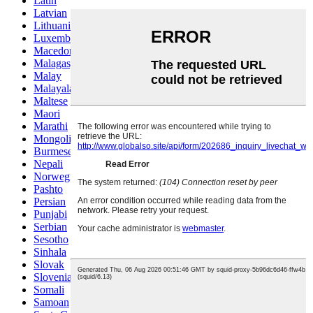
Latin
Latvian
Lithuanian
Luxembou..
Macedonian
Malagasy
Malay
Malayalam
Maltese
Maori
Marathi
Mongolian
Burmese
Nepali
Norwegian
Pashto
Persian
Punjabi
Serbian
Sesotho
Sinhala
Slovak
Slovenian
Somali
Samoan