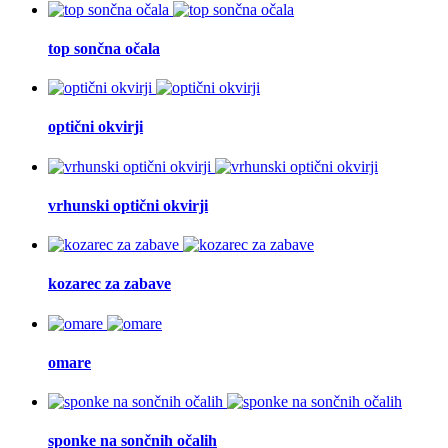
top sončna očala
optični okvirji
vrhunski optični okvirji
kozarec za zabave
omare
sponke na sončnih očalih