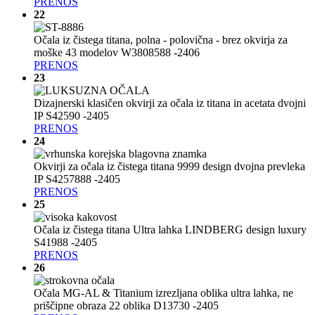
PRENOS
22
Očala iz čistega titana, polna - polovična - brez okvirja za
moške 43 modelov W3808588 -2406
PRENOS
23
Dizajnerski klasičen okvirji za očala iz titana in acetata dvojni
IP S42590 -2405
PRENOS
24
Okvirji za očala iz čistega titana 9999 design dvojna prevleka
IP S4257888 -2405
PRENOS
25
Očala iz čistega titana Ultra lahka LINDBERG design luxury
S41988 -2405
PRENOS
26
Očala MG-AL & Titanium izrezljana oblika ultra lahka, ne
priščipne obraza 22 oblika D13730 -2405