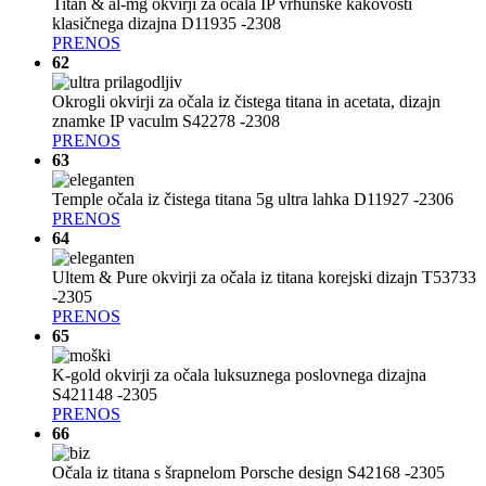
Titan & al-mg okvirji za očala IP vrhunske kakovosti
klasičnega dizajna D11935 -2308
PRENOS
62
Okrogli okvirji za očala iz čistega titana in acetata, dizajn
znamke IP vaculm S42278 -2308
PRENOS
63
Temple očala iz čistega titana 5g ultra lahka D11927 -2306
PRENOS
64
Ultem & Pure okvirji za očala iz titana korejski dizajn T53733
-2305
PRENOS
65
K-gold okvirji za očala luksuznega poslovnega dizajna
S421148 -2305
PRENOS
66
Očala iz titana s šrapnelom Porsche design S42168 -2305