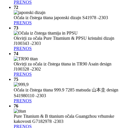
PRENOS
72
Očala iz čistega titana japonski dizajn S41978 -2303
PRENOS
73
Okvirji za očala Pure Titamium & PPSU kristalni dizajn
J100343 -2303
PRENOS
74
Okvirji za očala iz čistega titana in TR90 Asain design
J100328 -2302
PRENOS
75
Očala iz čistega titana 999.9 7285 matsuda 山本圭 design
S41980110 -2303
PRENOS
76
Pure Titanium & B titanium očala Guangzhou vrhunske
kakovosti G7182978 -2303
PRENOS