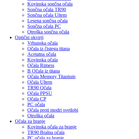
Kovinska sončna očala
Sončna očala TR90
Sončna očala Ultem
Lesena sončna očala
Sončna očala PC
Otroška sončna očala
Optični okvirji
Vrhunska očala
Očala iz čistega titana
Acetatna očala
Kovinska očala
Očala Rimess
B Očala iz titana
Očala Memory Titanium
Očala Ultem
TR90 Očala
Očala PPSU
Očala CP
PC očala
Očala proti modri svetlobi
Otroška očala
Očala za branje
Kovinska očala za branje
TR90 Bralna očala
PC očala za branje