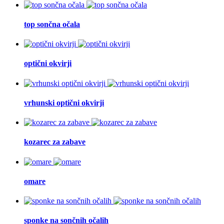
top sončna očala
optični okvirji
vrhunski optični okvirji
kozarec za zabave
omare
sponke na sončnih očalih