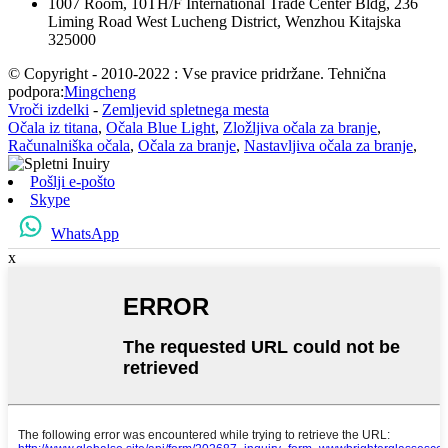
1007 Room, 10TH/F International Trade Center Bldg, 236
Liming Road West Lucheng District, Wenzhou Kitajska
325000
© Copyright - 2010-2022 : Vse pravice pridržane. Tehnična
podpora:
Mingcheng
Vroči izdelki
-
Zemljevid spletnega mesta
Očala iz titana
,
Očala Blue Light
,
Zložljiva očala za branje
,
Računalniška očala
,
Očala za branje
,
Nastavljiva očala za branje
,
Pošlji e-pošto
Skype
WhatsApp
x