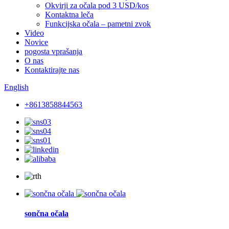
Okvirji za očala pod 3 USD/kos
Kontaktna leča
Funkcijska očala – pametni zvok
Video
Novice
pogosta vprašanja
O nas
Kontaktirajte nas
English
+8613858844563
sončna očala