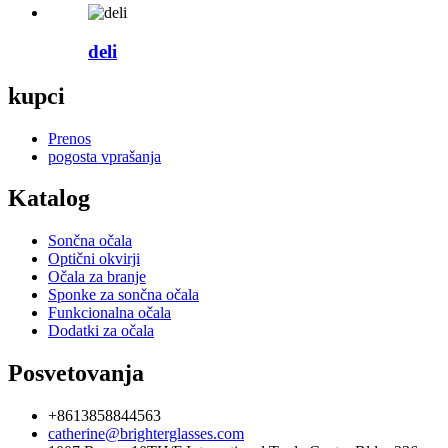
deli
kupci
Prenos
pogosta vprašanja
Katalog
Sončna očala
Optični okvirji
Očala za branje
Sponke za sončna očala
Funkcionalna očala
Dodatki za očala
Posvetovanja
+8613858844563
catherine@brighterglasses.com