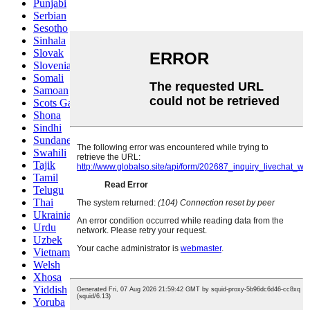
Punjabi
Serbian
Sesotho
Sinhala
Slovak
Slovenian
Somali
Samoan
Scots Gaelic
Shona
Sindhi
Sundanese
Swahili
Tajik
Tamil
Telugu
Thai
Ukrainian
Urdu
Uzbek
Vietnamese
Welsh
Xhosa
Yiddish
Yoruba