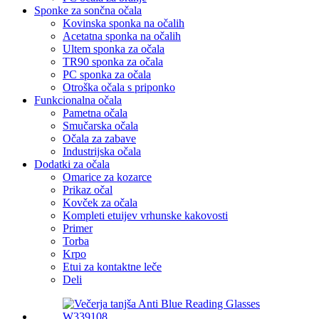
Sponke za sončna očala
Kovinska sponka na očalih
Acetatna sponka na očalih
Ultem sponka za očala
TR90 sponka za očala
PC sponka za očala
Otroška očala s priponko
Funkcionalna očala
Pametna očala
Smučarska očala
Očala za zabave
Industrijska očala
Dodatki za očala
Omarice za kozarce
Prikaz očal
Kovček za očala
Kompleti etuijev vrhunske kakovosti
Primer
Torba
Krpo
Etui za kontaktne leče
Deli