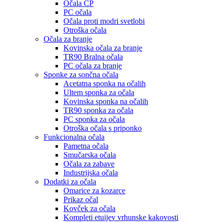
Očala CP
PC očala
Očala proti modri svetlobi
Otroška očala
Očala za branje
Kovinska očala za branje
TR90 Bralna očala
PC očala za branje
Sponke za sončna očala
Acetatna sponka na očalih
Ultem sponka za očala
Kovinska sponka na očalih
TR90 sponka za očala
PC sponka za očala
Otroška očala s priponko
Funkcionalna očala
Pametna očala
Smučarska očala
Očala za zabave
Industrijska očala
Dodatki za očala
Omarice za kozarce
Prikaz očal
Kovček za očala
Kompleti etuijev vrhunske kakovosti