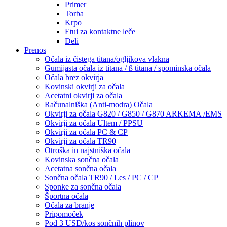
Primer
Torba
Krpo
Etui za kontaktne leče
Deli
Prenos
Očala iz čistega titana/ogljikova vlakna
Gumijasta očala iz titana / ß titana / spominska očala
Očala brez okvirja
Kovinski okvirji za očala
Acetatni okvirji za očala
Računalniška (Anti-modra) Očala
Okvirji za očala G820 / G850 / G870 ARKEMA /EMS
Okvirji za očala Ultem / PPSU
Okvirji za očala PC & CP
Okvirji za očala TR90
Otroška in najstniška očala
Kovinska sončna očala
Acetatna sončna očala
Sončna očala TR90 / Les / PC / CP
Sponke za sončna očala
Športna očala
Očala za branje
Pripomoček
Pod 3 USD/kos sončnih plinov