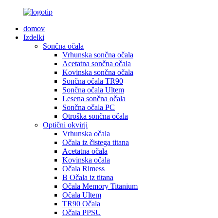
domov
Izdelki
Sončna očala
Vrhunska sončna očala
Acetatna sončna očala
Kovinska sončna očala
Sončna očala TR90
Sončna očala Ultem
Lesena sončna očala
Sončna očala PC
Otroška sončna očala
Optični okvirji
Vrhunska očala
Očala iz čistega titana
Acetatna očala
Kovinska očala
Očala Rimess
B Očala iz titana
Očala Memory Titanium
Očala Ultem
TR90 Očala
Očala PPSU