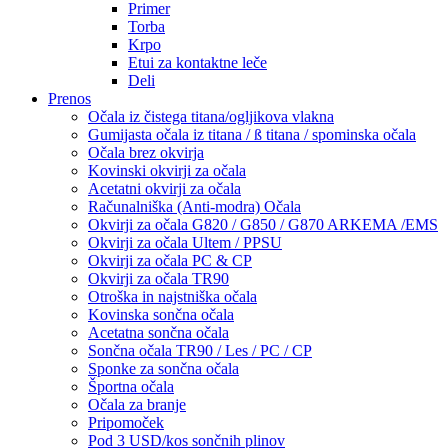
Primer
Torba
Krpo
Etui za kontaktne leče
Deli
Prenos
Očala iz čistega titana/ogljikova vlakna
Gumijasta očala iz titana / ß titana / spominska očala
Očala brez okvirja
Kovinski okvirji za očala
Acetatni okvirji za očala
Računalniška (Anti-modra) Očala
Okvirji za očala G820 / G850 / G870 ARKEMA /EMS
Okvirji za očala Ultem / PPSU
Okvirji za očala PC & CP
Okvirji za očala TR90
Otroška in najstniška očala
Kovinska sončna očala
Acetatna sončna očala
Sončna očala TR90 / Les / PC / CP
Sponke za sončna očala
Športna očala
Očala za branje
Pripomoček
Pod 3 USD/kos sončnih plinov