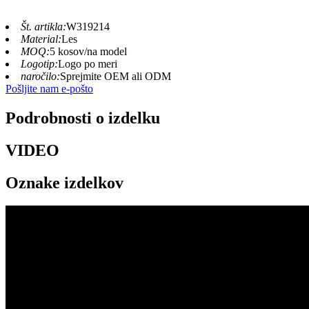
Št. artikla:
W319214
Material:
Les
MOQ:
5 kosov/na model
Logotip:
Logo po meri
naročilo:
Sprejmite OEM ali ODM
Pošljite nam e-pošto
Podrobnosti o izdelku
VIDEO
Oznake izdelkov