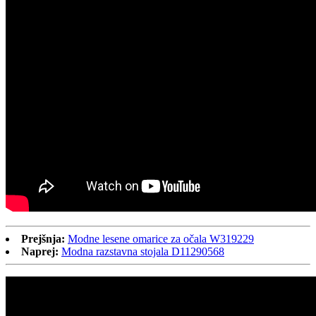
Prejšnja:
Modne lesene omarice za očala W319229
Naprej:
Modna razstavna stojala D11290568