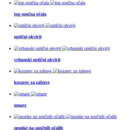
top sončna očala
optični okvirji
vrhunski optični okvirji
kozarec za zabave
omare
sponke na sončnih očalih