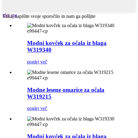
glej vse
Tukaj napišite svoje sporočilo in nam ga pošljite
e99447-cp
Modni kovček za očala iz blaga
W319340
poglej več
e99447-cp
Modne lesene omarice za očala
W319215
poglej več
e99447-cp
Modni kovček za očala iz blaga