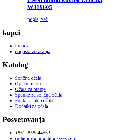
Lesen modni kovček za očala
W319605
poglej več
kupci
Prenos
pogosta vprašanja
Katalog
Sončna očala
Optični okvirji
Očala za branje
Sponke za sončna očala
Funkcionalna očala
Dodatki za očala
Posvetovanja
+8613858844563
catherine@brighterglasses.com