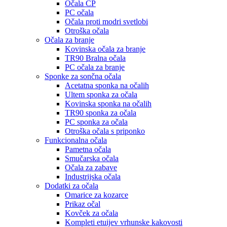
Očala CP
PC očala
Očala proti modri svetlobi
Otroška očala
Očala za branje
Kovinska očala za branje
TR90 Bralna očala
PC očala za branje
Sponke za sončna očala
Acetatna sponka na očalih
Ultem sponka za očala
Kovinska sponka na očalih
TR90 sponka za očala
PC sponka za očala
Otroška očala s priponko
Funkcionalna očala
Pametna očala
Smučarska očala
Očala za zabave
Industrijska očala
Dodatki za očala
Omarice za kozarce
Prikaz očal
Kovček za očala
Kompleti etuijev vrhunske kakovosti