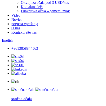
Okvirji za očala pod 3 USD/kos
Kontaktna leča
Funkcijska očala – pametni zvok
Video
Novice
pogosta vprašanja
O nas
Kontaktirajte nas
English
+8613858844563
sončna očala