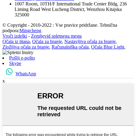
1007 Room, 10TH/F International Trade Center Bldg, 236
Liming Road West Lucheng District, Wenzhou Kitajska
325000
© Copyright - 2010-2022 : Vse pravice pridržane. Tehnična
podpora:
Mingcheng
Vroči izdelki
-
Zemljevid spletnega mesta
Očala iz titana
,
Očala za branje
,
Nastavljiva očala za branje
,
Zložljiva očala za branje
,
Računalniška očala
,
Očala Blue Light
,
Pošlji e-pošto
Skype
WhatsApp
x