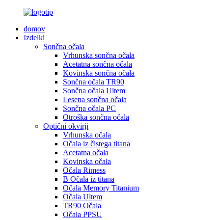
domov
Izdelki
Sončna očala
Vrhunska sončna očala
Acetatna sončna očala
Kovinska sončna očala
Sončna očala TR90
Sončna očala Ultem
Lesena sončna očala
Sončna očala PC
Otroška sončna očala
Optični okvirji
Vrhunska očala
Očala iz čistega titana
Acetatna očala
Kovinska očala
Očala Rimess
B Očala iz titana
Očala Memory Titanium
Očala Ultem
TR90 Očala
Očala PPSU