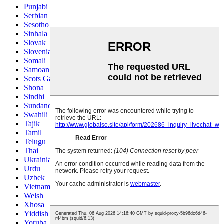
Punjabi
Serbian
Sesotho
Sinhala
Slovak
Slovenian
Somali
Samoan
Scots Gaelic
Shona
Sindhi
Sundanese
Swahili
Tajik
Tamil
Telugu
Thai
Ukrainian
Urdu
Uzbek
Vietnamese
Welsh
Xhosa
Yiddish
Yoruba