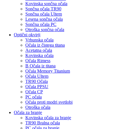
Kovinska sončna očala
Sončna očala TR90
Sončna očala Ultem
Lesena sončna očala
Sončna očala PC
Otroška sončna očala
Optični okvirji
Vrhunska očala
Očala iz čistega titana
Acetatna očala
Kovinska očala
Očala Rimess
B Očala iz titana
Očala Memory Titanium
Očala Ultem
TR90 Očala
Očala PPSU
Očala CP
PC očala
Očala proti modri svetlobi
Otroška očala
Očala za branje
Kovinska očala za branje
TR90 Bralna očala
PC očala za branje