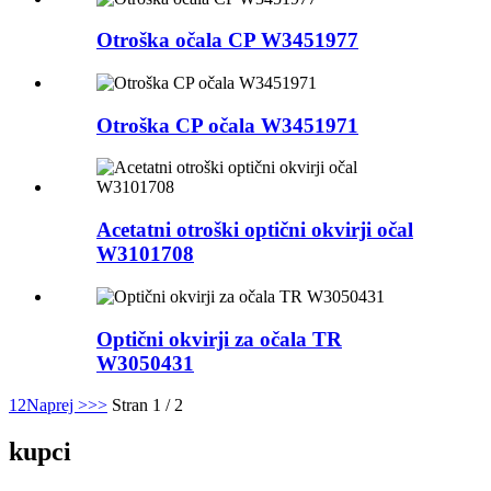
Otroška očala CP W3451977
Otroška CP očala W3451971
Acetatni otroški optični okvirji očal
W3101708
Optični okvirji za očala TR
W3050431
1
2
Naprej >
>>
Stran 1 / 2
kupci