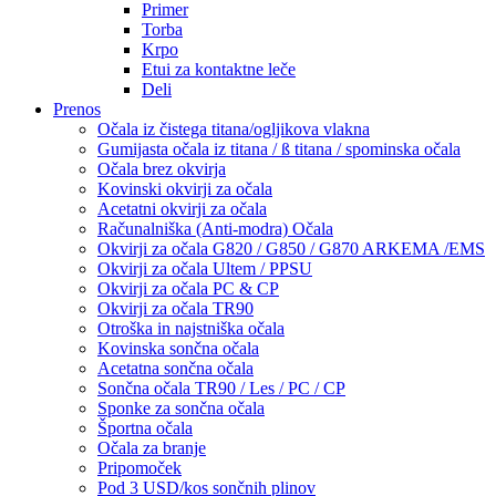
Primer
Torba
Krpo
Etui za kontaktne leče
Deli
Prenos
Očala iz čistega titana/ogljikova vlakna
Gumijasta očala iz titana / ß titana / spominska očala
Očala brez okvirja
Kovinski okvirji za očala
Acetatni okvirji za očala
Računalniška (Anti-modra) Očala
Okvirji za očala G820 / G850 / G870 ARKEMA /EMS
Okvirji za očala Ultem / PPSU
Okvirji za očala PC & CP
Okvirji za očala TR90
Otroška in najstniška očala
Kovinska sončna očala
Acetatna sončna očala
Sončna očala TR90 / Les / PC / CP
Sponke za sončna očala
Športna očala
Očala za branje
Pripomoček
Pod 3 USD/kos sončnih plinov