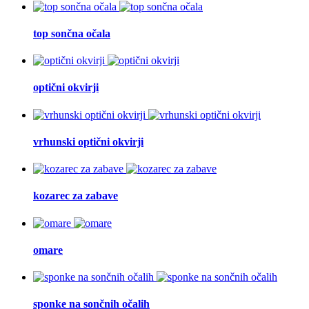
top sončna očala
optični okvirji
vrhunski optični okvirji
kozarec za zabave
omare
sponke na sončnih očalih