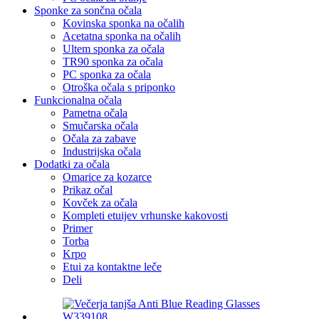
Sponke za sončna očala
Kovinska sponka na očalih
Acetatna sponka na očalih
Ultem sponka za očala
TR90 sponka za očala
PC sponka za očala
Otroška očala s priponko
Funkcionalna očala
Pametna očala
Smučarska očala
Očala za zabave
Industrijska očala
Dodatki za očala
Omarice za kozarce
Prikaz očal
Kovček za očala
Kompleti etuijev vrhunske kakovosti
Primer
Torba
Krpo
Etui za kontaktne leče
Deli