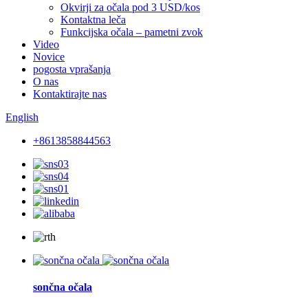
Okvirji za očala pod 3 USD/kos
Kontaktna leča
Funkcijska očala – pametni zvok
Video
Novice
pogosta vprašanja
O nas
Kontaktirajte nas
English
+8613858844563
sončna očala