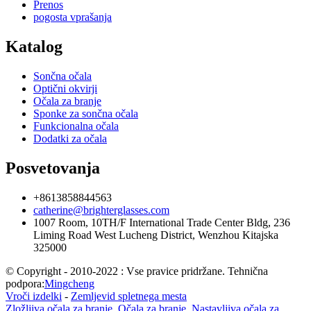
Prenos
pogosta vprašanja
Katalog
Sončna očala
Optični okvirji
Očala za branje
Sponke za sončna očala
Funkcionalna očala
Dodatki za očala
Posvetovanja
+8613858844563
catherine@brighterglasses.com
1007 Room, 10TH/F International Trade Center Bldg, 236
Liming Road West Lucheng District, Wenzhou Kitajska
325000
© Copyright - 2010-2022 : Vse pravice pridržane. Tehnična
podpora:
Mingcheng
Vroči izdelki
-
Zemljevid spletnega mesta
Zložljiva očala za branje
,
Očala za branje
,
Nastavljiva očala za