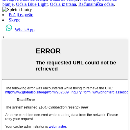
branje
,
Očala Blue Light
,
Očala iz titana
,
Računalniška očala
,
Pošlji e-pošto
Skype
WhatsApp
x