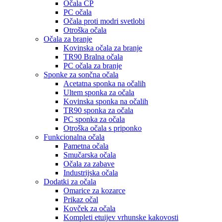
Očala CP
PC očala
Očala proti modri svetlobi
Otroška očala
Očala za branje
Kovinska očala za branje
TR90 Bralna očala
PC očala za branje
Sponke za sončna očala
Acetatna sponka na očalih
Ultem sponka za očala
Kovinska sponka na očalih
TR90 sponka za očala
PC sponka za očala
Otroška očala s priponko
Funkcionalna očala
Pametna očala
Smučarska očala
Očala za zabave
Industrijska očala
Dodatki za očala
Omarice za kozarce
Prikaz očal
Kovček za očala
Kompleti etuijev vrhunske kakovosti