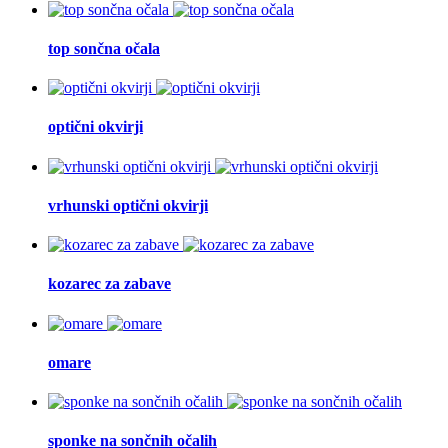
top sončna očala
optični okvirji
vrhunski optični okvirji
kozarec za zabave
omare
sponke na sončnih očalih