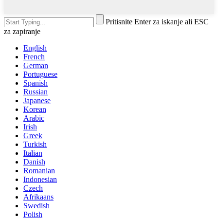
Pritisnite Enter za iskanje ali ESC
za zapiranje
English
French
German
Portuguese
Spanish
Russian
Japanese
Korean
Arabic
Irish
Greek
Turkish
Italian
Danish
Romanian
Indonesian
Czech
Afrikaans
Swedish
Polish