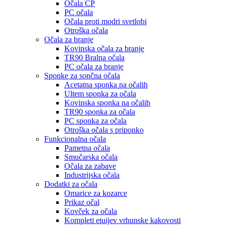
Očala CP
PC očala
Očala proti modri svetlobi
Otroška očala
Očala za branje
Kovinska očala za branje
TR90 Bralna očala
PC očala za branje
Sponke za sončna očala
Acetatna sponka na očalih
Ultem sponka za očala
Kovinska sponka na očalih
TR90 sponka za očala
PC sponka za očala
Otroška očala s priponko
Funkcionalna očala
Pametna očala
Smučarska očala
Očala za zabave
Industrijska očala
Dodatki za očala
Omarice za kozarce
Prikaz očal
Kovček za očala
Kompleti etuijev vrhunske kakovosti