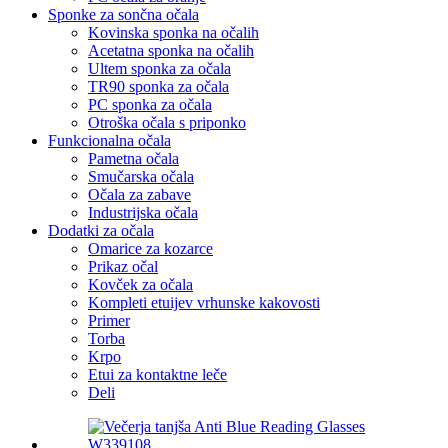
Sponke za sončna očala
Kovinska sponka na očalih
Acetatna sponka na očalih
Ultem sponka za očala
TR90 sponka za očala
PC sponka za očala
Otroška očala s priponko
Funkcionalna očala
Pametna očala
Smučarska očala
Očala za zabave
Industrijska očala
Dodatki za očala
Omarice za kozarce
Prikaz očal
Kovček za očala
Kompleti etuijev vrhunske kakovosti
Primer
Torba
Krpo
Etui za kontaktne leče
Deli