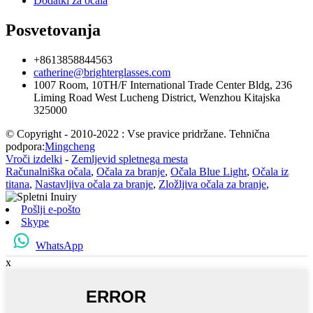
Dodatki za očala
Posvetovanja
+8613858844563
catherine@brighterglasses.com
1007 Room, 10TH/F International Trade Center Bldg, 236
Liming Road West Lucheng District, Wenzhou Kitajska
325000
© Copyright - 2010-2022 : Vse pravice pridržane. Tehnična
podpora:
Mingcheng
Vroči izdelki
-
Zemljevid spletnega mesta
Računalniška očala
,
Očala za branje
,
Očala Blue Light
,
Očala iz
titana
,
Nastavljiva očala za branje
,
Zložljiva očala za branje
,
Pošlji e-pošto
Skype
WhatsApp
x