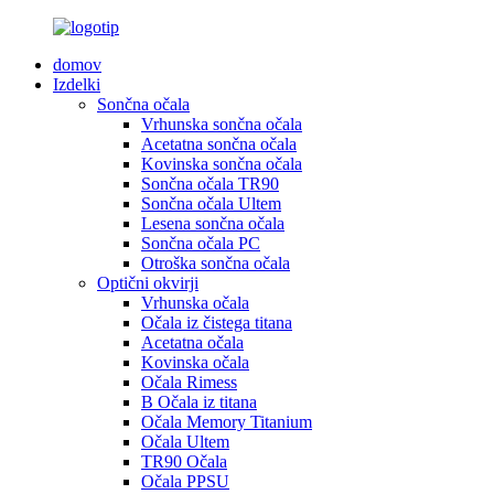
domov
Izdelki
Sončna očala
Vrhunska sončna očala
Acetatna sončna očala
Kovinska sončna očala
Sončna očala TR90
Sončna očala Ultem
Lesena sončna očala
Sončna očala PC
Otroška sončna očala
Optični okvirji
Vrhunska očala
Očala iz čistega titana
Acetatna očala
Kovinska očala
Očala Rimess
B Očala iz titana
Očala Memory Titanium
Očala Ultem
TR90 Očala
Očala PPSU