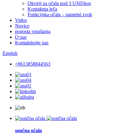
Okvirji za očala pod 3 USD/kos
Kontaktna leča
Funkcijska očala – pametni zvok
Video
Novice
pogosta vprašanja
O nas
Kontaktirajte nas
English
+8613858844563
sončna očala