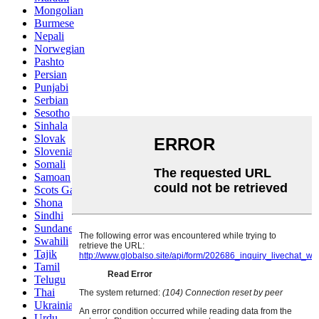
Mongolian
Burmese
Nepali
Norwegian
Pashto
Persian
Punjabi
Serbian
Sesotho
Sinhala
Slovak
Slovenian
Somali
Samoan
Scots Gaelic
Shona
Sindhi
Sundanese
Swahili
Tajik
Tamil
Telugu
Thai
Ukrainian
Urdu