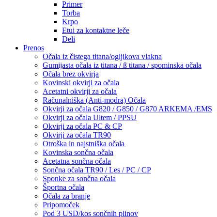
Primer
Torba
Krpo
Etui za kontaktne leče
Deli
Prenos
Očala iz čistega titana/ogljikova vlakna
Gumijasta očala iz titana / ß titana / spominska očala
Očala brez okvirja
Kovinski okvirji za očala
Acetatni okvirji za očala
Računalniška (Anti-modra) Očala
Okvirji za očala G820 / G850 / G870 ARKEMA /EMS
Okvirji za očala Ultem / PPSU
Okvirji za očala PC & CP
Okvirji za očala TR90
Otroška in najstniška očala
Kovinska sončna očala
Acetatna sončna očala
Sončna očala TR90 / Les / PC / CP
Sponke za sončna očala
Športna očala
Očala za branje
Pripomoček
Pod 3 USD/kos sončnih plinov