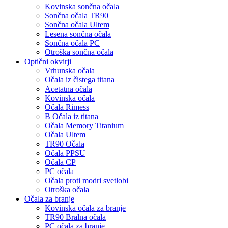
Kovinska sončna očala
Sončna očala TR90
Sončna očala Ultem
Lesena sončna očala
Sončna očala PC
Otroška sončna očala
Optični okvirji
Vrhunska očala
Očala iz čistega titana
Acetatna očala
Kovinska očala
Očala Rimess
B Očala iz titana
Očala Memory Titanium
Očala Ultem
TR90 Očala
Očala PPSU
Očala CP
PC očala
Očala proti modri svetlobi
Otroška očala
Očala za branje
Kovinska očala za branje
TR90 Bralna očala
PC očala za branje