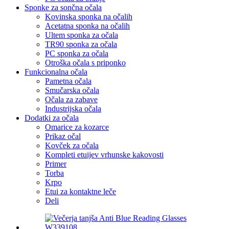
Sponke za sončna očala
Kovinska sponka na očalih
Acetatna sponka na očalih
Ultem sponka za očala
TR90 sponka za očala
PC sponka za očala
Otroška očala s priponko
Funkcionalna očala
Pametna očala
Smučarska očala
Očala za zabave
Industrijska očala
Dodatki za očala
Omarice za kozarce
Prikaz očal
Kovček za očala
Kompleti etuijev vrhunske kakovosti
Primer
Torba
Krpo
Etui za kontaktne leče
Deli