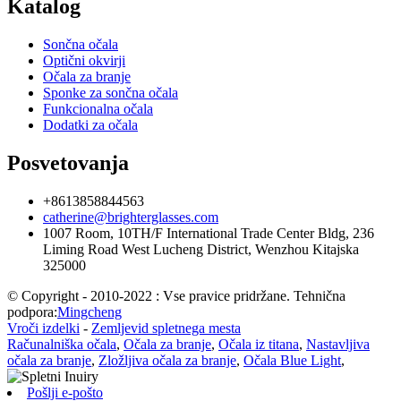
Katalog
Sončna očala
Optični okvirji
Očala za branje
Sponke za sončna očala
Funkcionalna očala
Dodatki za očala
Posvetovanja
+8613858844563
catherine@brighterglasses.com
1007 Room, 10TH/F International Trade Center Bldg, 236
Liming Road West Lucheng District, Wenzhou Kitajska
325000
© Copyright - 2010-2022 : Vse pravice pridržane. Tehnična
podpora:
Mingcheng
Vroči izdelki
-
Zemljevid spletnega mesta
Računalniška očala
,
Očala za branje
,
Očala iz titana
,
Nastavljiva
očala za branje
,
Zložljiva očala za branje
,
Očala Blue Light
,
Pošlji e-pošto