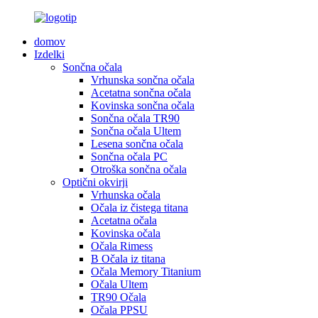
domov
Izdelki
Sončna očala
Vrhunska sončna očala
Acetatna sončna očala
Kovinska sončna očala
Sončna očala TR90
Sončna očala Ultem
Lesena sončna očala
Sončna očala PC
Otroška sončna očala
Optični okvirji
Vrhunska očala
Očala iz čistega titana
Acetatna očala
Kovinska očala
Očala Rimess
B Očala iz titana
Očala Memory Titanium
Očala Ultem
TR90 Očala
Očala PPSU