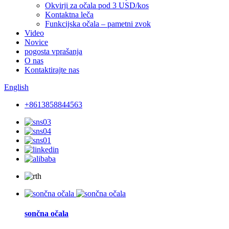
Okvirji za očala pod 3 USD/kos
Kontaktna leča
Funkcijska očala – pametni zvok
Video
Novice
pogosta vprašanja
O nas
Kontaktirajte nas
English
+8613858844563
sončna očala