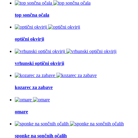
top sončna očala
optični okvirji
vrhunski optični okvirji
kozarec za zabave
omare
sponke na sončnih očalih