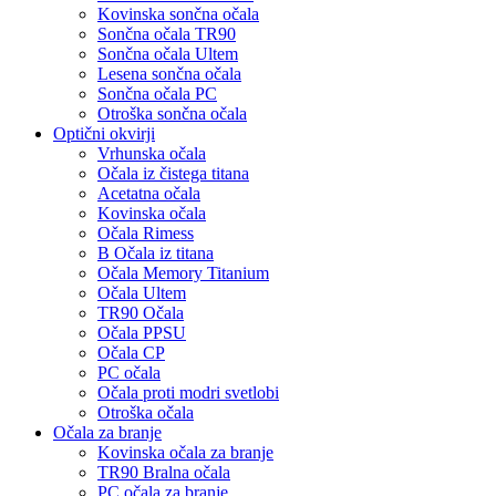
Kovinska sončna očala
Sončna očala TR90
Sončna očala Ultem
Lesena sončna očala
Sončna očala PC
Otroška sončna očala
Optični okvirji
Vrhunska očala
Očala iz čistega titana
Acetatna očala
Kovinska očala
Očala Rimess
B Očala iz titana
Očala Memory Titanium
Očala Ultem
TR90 Očala
Očala PPSU
Očala CP
PC očala
Očala proti modri svetlobi
Otroška očala
Očala za branje
Kovinska očala za branje
TR90 Bralna očala
PC očala za branje