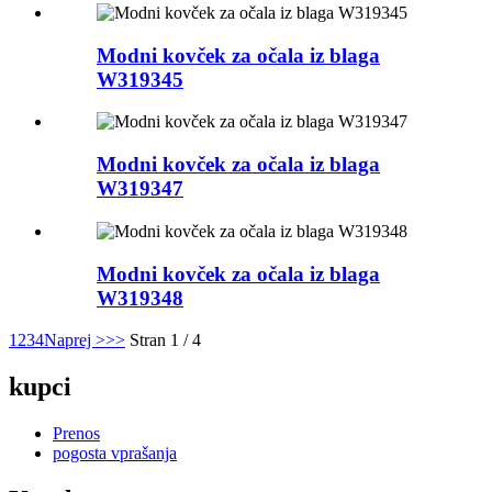
Modni kovček za očala iz blaga
W319345
Modni kovček za očala iz blaga
W319347
Modni kovček za očala iz blaga
W319348
1
2
3
4
Naprej >
>>
Stran 1 / 4
kupci
Prenos
pogosta vprašanja