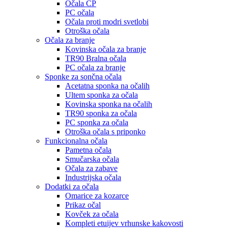
Očala CP
PC očala
Očala proti modri svetlobi
Otroška očala
Očala za branje
Kovinska očala za branje
TR90 Bralna očala
PC očala za branje
Sponke za sončna očala
Acetatna sponka na očalih
Ultem sponka za očala
Kovinska sponka na očalih
TR90 sponka za očala
PC sponka za očala
Otroška očala s priponko
Funkcionalna očala
Pametna očala
Smučarska očala
Očala za zabave
Industrijska očala
Dodatki za očala
Omarice za kozarce
Prikaz očal
Kovček za očala
Kompleti etuijev vrhunske kakovosti