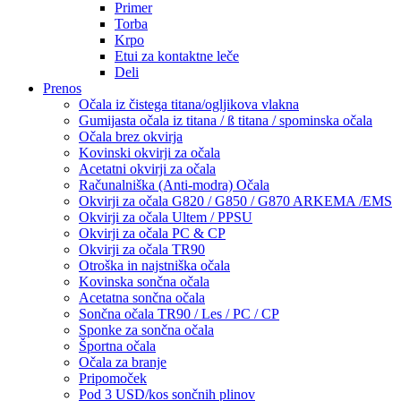
Primer
Torba
Krpo
Etui za kontaktne leče
Deli
Prenos
Očala iz čistega titana/ogljikova vlakna
Gumijasta očala iz titana / ß titana / spominska očala
Očala brez okvirja
Kovinski okvirji za očala
Acetatni okvirji za očala
Računalniška (Anti-modra) Očala
Okvirji za očala G820 / G850 / G870 ARKEMA /EMS
Okvirji za očala Ultem / PPSU
Okvirji za očala PC & CP
Okvirji za očala TR90
Otroška in najstniška očala
Kovinska sončna očala
Acetatna sončna očala
Sončna očala TR90 / Les / PC / CP
Sponke za sončna očala
Športna očala
Očala za branje
Pripomoček
Pod 3 USD/kos sončnih plinov