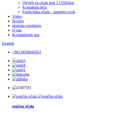
Okvirji za očala pod 3 USD/kos
Kontaktna leča
Funkcijska očala – pametni zvok
Video
Novice
pogosta vprašanja
O nas
Kontaktirajte nas
English
+8613858844563
sončna očala