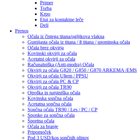
Primer
Torba
Krpo
Etui za kontaktne leče
Deli
Prenos
Očala iz čistega titana/ogljikova vlakna
Gumijasta očala iz titana / ß titana / spominska očala
Očala brez okvirja
Kovinski okvirji za očala
Acetatni okvirji za očala
Računalniška (Anti-modra) Očala
Okvirji za očala G820 / G850 / G870 ARKEMA /EMS
Okvirji za očala Ultem / PPSU
Okvirji za očala PC & CP
Okvirji za očala TR90
Otroška in najstniška očala
Kovinska sončna očala
Acetatna sončna očala
Sončna očala TR90 / Les / PC / CP
Sponke za sončna očala
Športna očala
Očala za branje
Pripomoček
Pod 3 USD/kos sončnih plinov