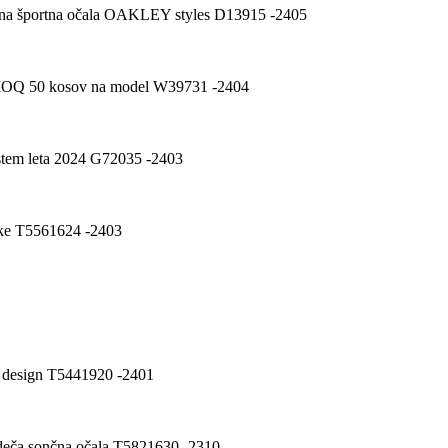
nalna športna očala OAKLEY styles D13915 -2405
da MOQ 50 kosov na model W39731 -2404
rostem leta 2024 G72035 -2403
ške T5561624 -2403
 design T5441920 -2401
ebdeča sončna očala T5821630 -2310