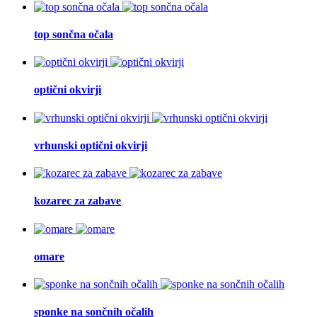
top sončna očala
optični okvirji
vrhunski optični okvirji
kozarec za zabave
omare
sponke na sončnih očalih