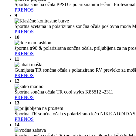
Športna sončna očala PPSU s polariziranimi lečami Profesio
PRENOS
9
Športna acetatna in polarizirana sončna očala poslovna mo
PRENOS
10
športna tr90 & polarizirana sončna očala, priljubljena za na p
PRENOS
11
Gumijasta TR sončna očala s polarizirano RV prevleko za mo
PRENOS
12
Športna sončna očala TR cool styles K85512 -2311
PRENOS
13
Športna TR sončna očala s polarizirano lečo NIKE ADDIDAS
PRENOS
14
Športna sončna očala TR (polarizirana in najlonska leča) & l