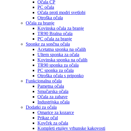
Očala CP
PC očala
Očala proti modri svetlobi
Otroška očala
Očala za branje
Kovinska očala za branje
TR90 Bralna očala
PC očala za branje
Sponke za sončna očala
Acetatna sponka na očalih
Ultem sponka za očala
Kovinska sponka na očalih
TR90 sponka za očala
PC sponka za očala
Otroška očala s priponko
Funkcionalna očala
Pametna očala
Smučarska očala
Očala za zabave
Industrijska očala
Dodatki za očala
Omarice za kozarce
Prikaz očal
Kovček za očala
Kompleti etuijev vrhunske kakovosti