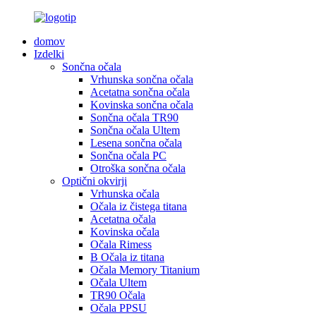
domov
Izdelki
Sončna očala
Vrhunska sončna očala
Acetatna sončna očala
Kovinska sončna očala
Sončna očala TR90
Sončna očala Ultem
Lesena sončna očala
Sončna očala PC
Otroška sončna očala
Optični okvirji
Vrhunska očala
Očala iz čistega titana
Acetatna očala
Kovinska očala
Očala Rimess
B Očala iz titana
Očala Memory Titanium
Očala Ultem
TR90 Očala
Očala PPSU