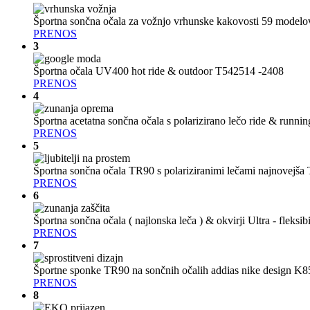
Športna sončna očala za vožnjo vrhunske kakovosti 59 model
PRENOS
3
Športna očala UV400 hot ride & outdoor T542514 -2408
PRENOS
4
Športna acetatna sončna očala s polarizirano lečo ride & run
PRENOS
5
Športna sončna očala TR90 s polariziranimi lečami najnovejš
PRENOS
6
Športna sončna očala ( najlonska leča ) & okvirji Ultra - fleks
PRENOS
7
Športne sponke TR90 na sončnih očalih addias nike design K
PRENOS
8