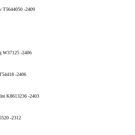
ov T5644050 -2409
ning W37125 -2406
a T54418 -2406
ibilni K8613236 -2403
85520 -2312