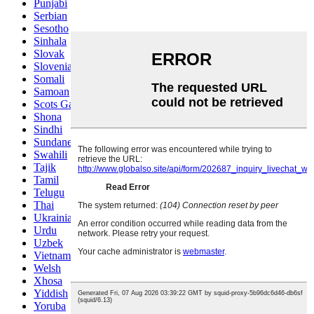
Punjabi
Serbian
Sesotho
Sinhala
Slovak
Slovenian
Somali
Samoan
Scots Gaelic
Shona
Sindhi
Sundanese
Swahili
Tajik
Tamil
Telugu
Thai
Ukrainian
Urdu
Uzbek
Vietnamese
Welsh
Xhosa
Yiddish
Yoruba