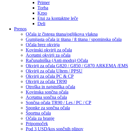
Primer
Torba
Krpo
Etui za kontaktne leče
Deli
Prenos
Očala iz čistega titana/ogljikova vlakna
Gumijasta očala iz titana / ß titana / spominska očala
Očala brez okvirja
Kovinski okvirji za očala
Acetatni okvirji za očala
Računalniška (Anti-modra) Očala
Okvirji za očala G820 / G850 / G870 ARKEMA /EMS
Okvirji za očala Ultem / PPSU
Okvirji za očala PC & CP
Okvirji za očala TR90
Otroška in najstniška očala
Kovinska sončna očala
Acetatna sončna očala
Sončna očala TR90 / Les / PC / CP
Sponke za sončna očala
Športna očala
Očala za branje
Pripomoček
Pod 3 USD/kos sončnih plinov