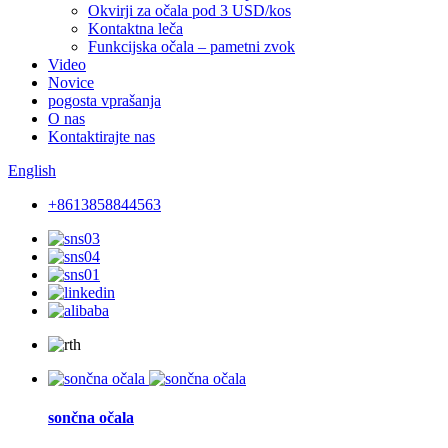
Okvirji za očala pod 3 USD/kos
Kontaktna leča
Funkcijska očala – pametni zvok
Video
Novice
pogosta vprašanja
O nas
Kontaktirajte nas
English
+8613858844563
sončna očala