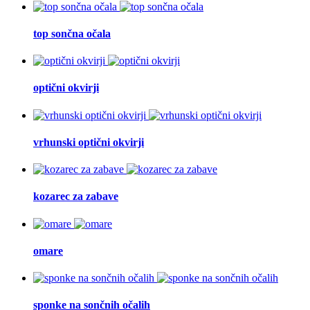
top sončna očala
optični okvirji
vrhunski optični okvirji
kozarec za zabave
omare
sponke na sončnih očalih