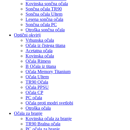
Kovinska sončna očala
Sončna očala TR90
Sončna očala Ultem
Lesena sončna očala
Sončna očala PC
Otroška sončna očala
Optični okvirji
Vrhunska očala
Očala iz čistega titana
Acetatna očala
Kovinska očala
Očala Rimess
B Očala iz titana
Očala Memory Titanium
Očala Ultem
TR90 Očala
Očala PPSU
Očala CP
PC očala
Očala proti modri svetlobi
Otroška očala
Očala za branje
Kovinska očala za branje
TR90 Bralna očala
PC očala za branje