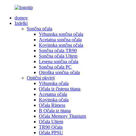
domov
Izdelki
Sončna očala
Vrhunska sončna očala
Acetatna sončna očala
Kovinska sončna očala
Sončna očala TR90
Sončna očala Ultem
Lesena sončna očala
Sončna očala PC
Otroška sončna očala
Optični okvirji
Vrhunska očala
Očala iz čistega titana
Acetatna očala
Kovinska očala
Očala Rimess
B Očala iz titana
Očala Memory Titanium
Očala Ultem
TR90 Očala
Očala PPSU