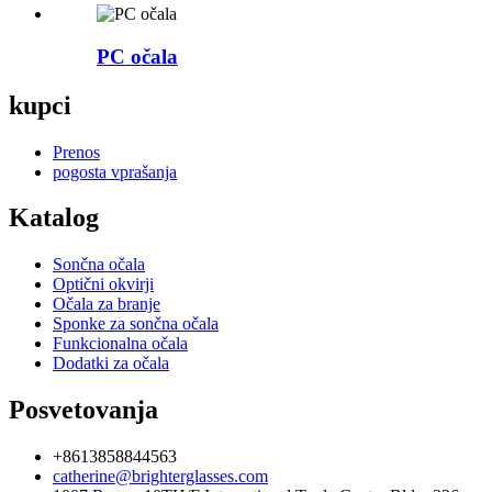
PC očala
kupci
Prenos
pogosta vprašanja
Katalog
Sončna očala
Optični okvirji
Očala za branje
Sponke za sončna očala
Funkcionalna očala
Dodatki za očala
Posvetovanja
+8613858844563
catherine@brighterglasses.com