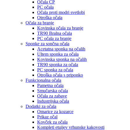
Očala CP
PC očala
Očala proti modri svetlobi
Otroška očala
Očala za branje
Kovinska očala za branje
TR90 Bralna očala
PC očala za branje
Sponke za sončna očala
Acetatna sponka na očalih
Ultem sponka za očala
Kovinska sponka na očalih
TR90 sponka za očala
PC sponka za očala
Otroška očala s priponko
Funkcionalna očala
Pametna očala
Smučarska očala
Očala za zabave
Industrijska očala
Dodatki za očala
Omarice za kozarce
Prikaz očal
Kovček za očala
Kompleti etuijev vrhunske kakovosti