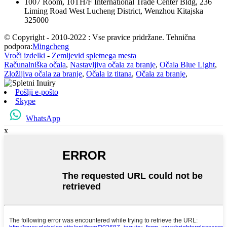
1007 Room, 10TH/F International Trade Center Bldg, 236
Liming Road West Lucheng District, Wenzhou Kitajska
325000
© Copyright - 2010-2022 : Vse pravice pridržane. Tehnična
podpora:
Mingcheng
Vroči izdelki
-
Zemljevid spletnega mesta
Računalniška očala
,
Nastavljiva očala za branje
,
Očala Blue Light
,
Zložljiva očala za branje
,
Očala iz titana
,
Očala za branje
,
Pošlji e-pošto
Skype
WhatsApp
x