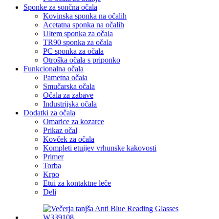
Sponke za sončna očala
Kovinska sponka na očalih
Acetatna sponka na očalih
Ultem sponka za očala
TR90 sponka za očala
PC sponka za očala
Otroška očala s priponko
Funkcionalna očala
Pametna očala
Smučarska očala
Očala za zabave
Industrijska očala
Dodatki za očala
Omarice za kozarce
Prikaz očal
Kovček za očala
Kompleti etuijev vrhunske kakovosti
Primer
Torba
Krpo
Etui za kontaktne leče
Deli