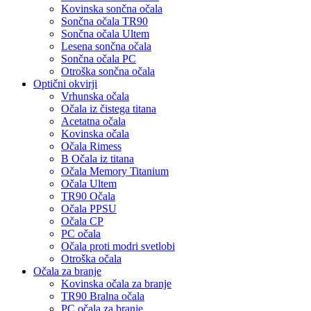
Kovinska sončna očala
Sončna očala TR90
Sončna očala Ultem
Lesena sončna očala
Sončna očala PC
Otroška sončna očala
Optični okvirji
Vrhunska očala
Očala iz čistega titana
Acetatna očala
Kovinska očala
Očala Rimess
B Očala iz titana
Očala Memory Titanium
Očala Ultem
TR90 Očala
Očala PPSU
Očala CP
PC očala
Očala proti modri svetlobi
Otroška očala
Očala za branje
Kovinska očala za branje
TR90 Bralna očala
PC očala za branje