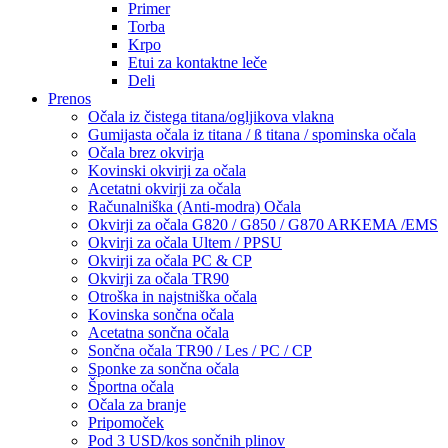
Primer
Torba
Krpo
Etui za kontaktne leče
Deli
Prenos
Očala iz čistega titana/ogljikova vlakna
Gumijasta očala iz titana / ß titana / spominska očala
Očala brez okvirja
Kovinski okvirji za očala
Acetatni okvirji za očala
Računalniška (Anti-modra) Očala
Okvirji za očala G820 / G850 / G870 ARKEMA /EMS
Okvirji za očala Ultem / PPSU
Okvirji za očala PC & CP
Okvirji za očala TR90
Otroška in najstniška očala
Kovinska sončna očala
Acetatna sončna očala
Sončna očala TR90 / Les / PC / CP
Sponke za sončna očala
Športna očala
Očala za branje
Pripomoček
Pod 3 USD/kos sončnih plinov