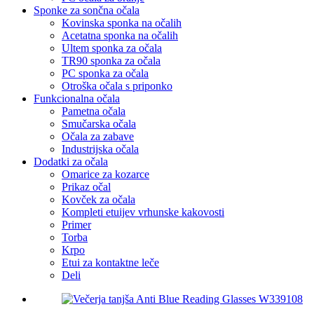
Sponke za sončna očala
Kovinska sponka na očalih
Acetatna sponka na očalih
Ultem sponka za očala
TR90 sponka za očala
PC sponka za očala
Otroška očala s priponko
Funkcionalna očala
Pametna očala
Smučarska očala
Očala za zabave
Industrijska očala
Dodatki za očala
Omarice za kozarce
Prikaz očal
Kovček za očala
Kompleti etuijev vrhunske kakovosti
Primer
Torba
Krpo
Etui za kontaktne leče
Deli