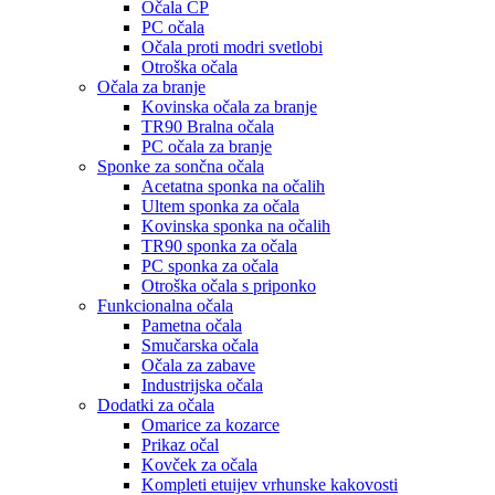
Očala CP
PC očala
Očala proti modri svetlobi
Otroška očala
Očala za branje
Kovinska očala za branje
TR90 Bralna očala
PC očala za branje
Sponke za sončna očala
Acetatna sponka na očalih
Ultem sponka za očala
Kovinska sponka na očalih
TR90 sponka za očala
PC sponka za očala
Otroška očala s priponko
Funkcionalna očala
Pametna očala
Smučarska očala
Očala za zabave
Industrijska očala
Dodatki za očala
Omarice za kozarce
Prikaz očal
Kovček za očala
Kompleti etuijev vrhunske kakovosti