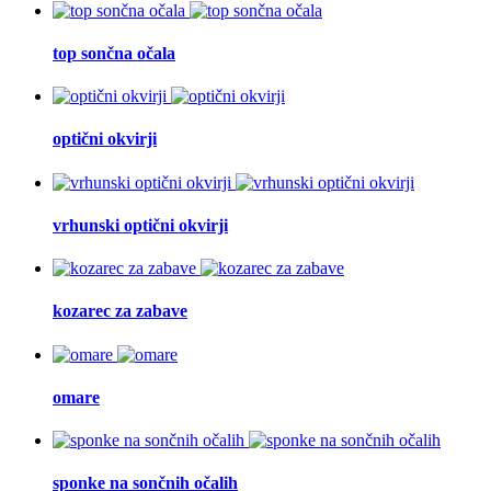
top sončna očala
optični okvirji
vrhunski optični okvirji
kozarec za zabave
omare
sponke na sončnih očalih