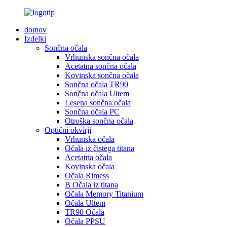
domov
Izdelki
Sončna očala
Vrhunska sončna očala
Acetatna sončna očala
Kovinska sončna očala
Sončna očala TR90
Sončna očala Ultem
Lesena sončna očala
Sončna očala PC
Otroška sončna očala
Optični okvirji
Vrhunska očala
Očala iz čistega titana
Acetatna očala
Kovinska očala
Očala Rimess
B Očala iz titana
Očala Memory Titanium
Očala Ultem
TR90 Očala
Očala PPSU