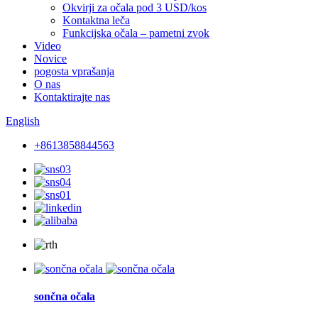
Okvirji za očala pod 3 USD/kos
Kontaktna leča
Funkcijska očala – pametni zvok
Video
Novice
pogosta vprašanja
O nas
Kontaktirajte nas
English
+8613858844563
sončna očala