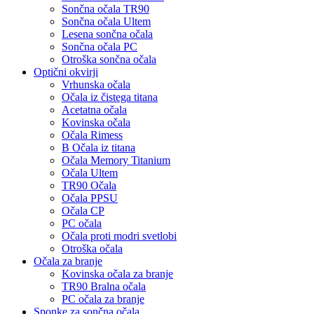
Sončna očala TR90
Sončna očala Ultem
Lesena sončna očala
Sončna očala PC
Otroška sončna očala
Optični okvirji
Vrhunska očala
Očala iz čistega titana
Acetatna očala
Kovinska očala
Očala Rimess
B Očala iz titana
Očala Memory Titanium
Očala Ultem
TR90 Očala
Očala PPSU
Očala CP
PC očala
Očala proti modri svetlobi
Otroška očala
Očala za branje
Kovinska očala za branje
TR90 Bralna očala
PC očala za branje
Sponke za sončna očala