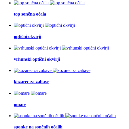
top sončna očala
optični okvirji
vrhunski optični okvirji
kozarec za zabave
omare
sponke na sončnih očalih