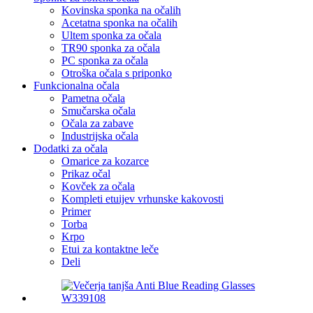
Kovinska sponka na očalih
Acetatna sponka na očalih
Ultem sponka za očala
TR90 sponka za očala
PC sponka za očala
Otroška očala s priponko
Funkcionalna očala
Pametna očala
Smučarska očala
Očala za zabave
Industrijska očala
Dodatki za očala
Omarice za kozarce
Prikaz očal
Kovček za očala
Kompleti etuijev vrhunske kakovosti
Primer
Torba
Krpo
Etui za kontaktne leče
Deli