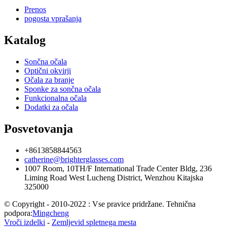
Prenos
pogosta vprašanja
Katalog
Sončna očala
Optični okvirji
Očala za branje
Sponke za sončna očala
Funkcionalna očala
Dodatki za očala
Posvetovanja
+8613858844563
catherine@brighterglasses.com
1007 Room, 10TH/F International Trade Center Bldg, 236
Liming Road West Lucheng District, Wenzhou Kitajska
325000
© Copyright - 2010-2022 : Vse pravice pridržane. Tehnična
podpora:
Mingcheng
Vroči izdelki
-
Zemljevid spletnega mesta