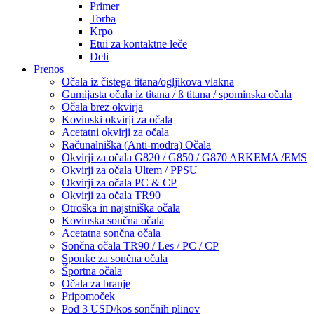
Primer
Torba
Krpo
Etui za kontaktne leče
Deli
Prenos
Očala iz čistega titana/ogljikova vlakna
Gumijasta očala iz titana / ß titana / spominska očala
Očala brez okvirja
Kovinski okvirji za očala
Acetatni okvirji za očala
Računalniška (Anti-modra) Očala
Okvirji za očala G820 / G850 / G870 ARKEMA /EMS
Okvirji za očala Ultem / PPSU
Okvirji za očala PC & CP
Okvirji za očala TR90
Otroška in najstniška očala
Kovinska sončna očala
Acetatna sončna očala
Sončna očala TR90 / Les / PC / CP
Sponke za sončna očala
Športna očala
Očala za branje
Pripomoček
Pod 3 USD/kos sončnih plinov