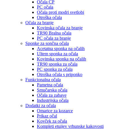
Očala CP
PC očala
Očala proti modri svetlobi
Otroška očala
Očala za branje
Kovinska očala za branje
TR90 Bralna očala
PC očala za branje
Sponke za sončna očala
Acetatna sponka na očalih
Ultem sponka za očala
Kovinska sponka na očalih
TR90 sponka za očala
PC sponka za očala
Otroška očala s priponko
Funkcionalna očala
Pametna očala
Smučarska očala
Očala za zabave
Industrijska očala
Dodatki za očala
Omarice za kozarce
Prikaz očal
Kovček za očala
Kompleti etuijev vrhunske kakovosti