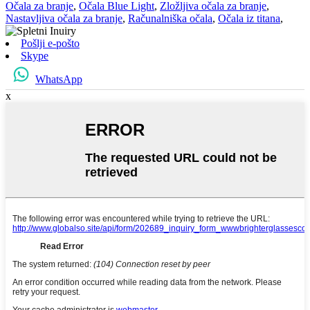
Očala za branje
,
Očala Blue Light
,
Zložljiva očala za branje
,
Nastavljiva očala za branje
,
Računalniška očala
,
Očala iz titana
,
Pošlji e-pošto
Skype
WhatsApp
x