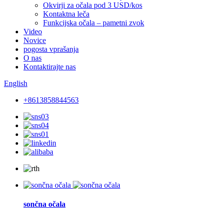
Okvirji za očala pod 3 USD/kos
Kontaktna leča
Funkcijska očala – pametni zvok
Video
Novice
pogosta vprašanja
O nas
Kontaktirajte nas
English
+8613858844563
sončna očala