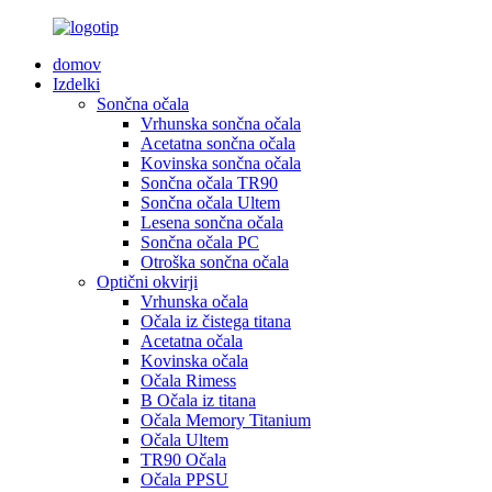
domov
Izdelki
Sončna očala
Vrhunska sončna očala
Acetatna sončna očala
Kovinska sončna očala
Sončna očala TR90
Sončna očala Ultem
Lesena sončna očala
Sončna očala PC
Otroška sončna očala
Optični okvirji
Vrhunska očala
Očala iz čistega titana
Acetatna očala
Kovinska očala
Očala Rimess
B Očala iz titana
Očala Memory Titanium
Očala Ultem
TR90 Očala
Očala PPSU